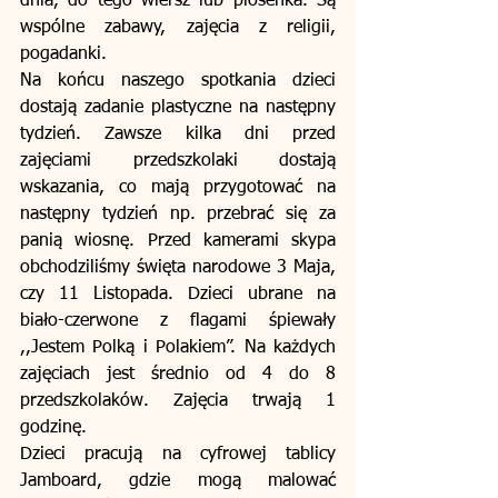
dnia, do tego wiersz lub piosenka. Są 
wspólne zabawy, zajęcia z religii, 
pogadanki.
Na końcu naszego spotkania dzieci 
dostają zadanie plastyczne na następny 
tydzień. Zawsze kilka dni przed 
zajęciami przedszkolaki dostają 
wskazania, co mają przygotować na 
następny tydzień np. przebrać się za 
panią wiosnę. Przed kamerami skypa 
obchodziliśmy święta narodowe 3 Maja, 
czy 11 Listopada. Dzieci ubrane na 
biało-czerwone z flagami śpiewały 
,,Jestem Polką i Polakiem”. Na każdych 
zajęciach jest średnio od 4 do 8 
przedszkolaków. Zajęcia trwają 1 
godzinę.
Dzieci pracują na cyfrowej tablicy 
Jamboard, gdzie mogą malować 