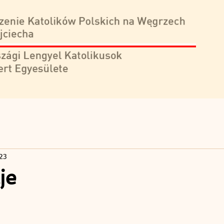
023
je