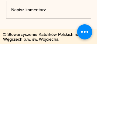
„Cichociemni” w Domu
Piknik Rodzinny
Napisz komentarz...
Polskim w Budapeszcie
przedstawienie
„Kopciuszek”
© Stowarzyszenie Katolików Polskich na
Węgrzech p.w. św. Wojciecha