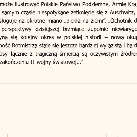
o może ilustrować Polskie Państwo Podziemne, Armię Kra
samym czasie niespotykane zetknięcie się z Auschwitz, 
sługuje na okrutne miano „piekła na ziemi”. „Ochotnik d
perspektywy dzisiejszej brzmiące zupełnie niewiarygo
na się kolejny okres w polskiej historii – nowa okupac
ść Rotmistrza staje się jeszcze bardziej wyrazista i bard
osy łącznie z tragiczną śmiercią są oczywistym źródłe
o zakończeniu II wojny światowej...”