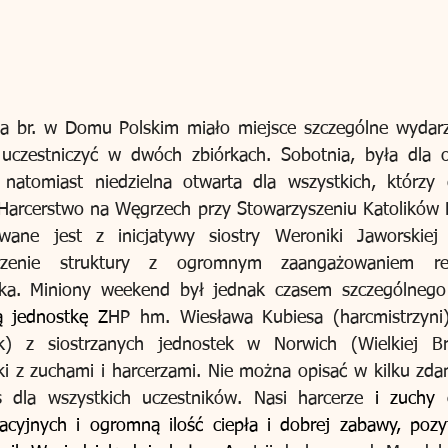
 br. w Domu Polskim miało miejsce szczególne wydarzen
uczestniczyć w dwóch zbiórkach. Sobotnia, była dla o
 natomiast niedzielna otwarta dla wszystkich, którzy c
Harcerstwo na Węgrzech przy Stowarzyszeniu Katolików P
wane jest z inicjatywy siostry Weroniki Jaworskiej
rzenie struktury z ogromnym zaangażowaniem rea
ka. Miniony weekend był jednak czasem szczególnego 
ą jednostkę Z
HP hm. Wiesława Kubiesa (harcmistrzyni) 
k) z siostrzanych jednostek w Norwich (Wielkiej Bry
ki z zuchami i harcerzami. Nie można opisać w kilku zdan
 dla wszystkich uczestników. Nasi harcerze
 i zuchy o
acyjnych i ogromną ilość ciepła i dobrej zabawy, pozyt