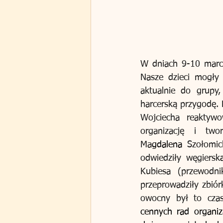
W dniach 9-10 marca
Nasze dzieci mogły 
aktualnie do grupy,
harcerską przygodę. 
Wojciecha reaktywo
organizację i two
Ma
gdalena
 Szołomic
odwiedziły węgiersk
Kubiesa (przewodni
przeprowadziły zbiór
owocny był to czas
cennych rad organiz