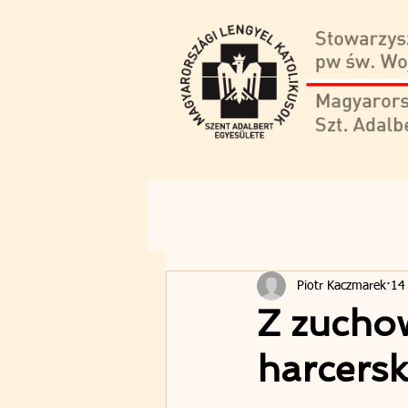
Piotr Kaczmarek
14
Z zucho
harcersk