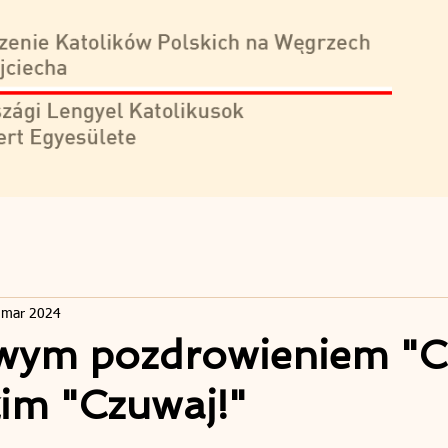
 mar 2024
wym pozdrowieniem "Czu
im "Czuwaj!"