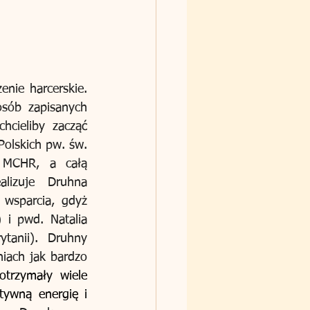
ie harcerskie. 
sób zapisanych 
hcieliby zacząć 
olskich pw. św. 
 MCHR, a całą 
lizuje Druhna 
wsparcia, gdyż 
i pwd. Natalia 
tanii). Druhny 
iach jak bardzo 
trzymały wiele 
ywną energię i 