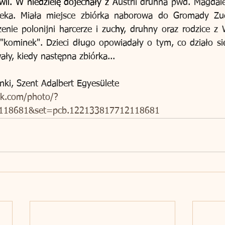
il. W niedzielę dojechały z A
ustrii druhna pwd. Magdal
neka. Miała miejsce zbiórka naborowa do Gromady Zu
enie polonijni harcerze i zuc
hy
, druhny oraz rodzice z W
"kominek". Dzieci długo opowiadały o tym, co działo się
ły, kiedy następna zbiórka...
nki, Szent Adalbert Egyesülete
ok.com/photo/?
118681&set=pcb.122133817712118681