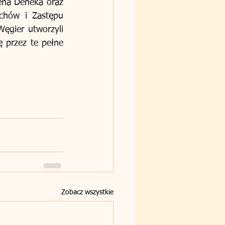
ena Deneka oraz 
chów i Zastępu 
ęgier utworzyli 
 przez te pełne 
Zobacz wszystkie