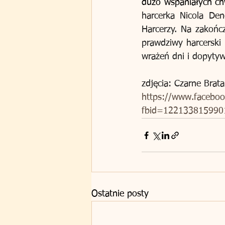
dużo wspaniałych chw
harcerka Nicola De
Harcerzy. Na zakończ
prawdziwy harcerski 
wrażeń dni i dopytywa
zdjęcia: Czarne Brata
https://www.facebo
fbid=122133815990
Ostatnie posty