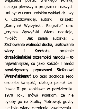
Węgrzech postać wielkiego Polaka, 
dlatego pierwszym programem naszych 
Dni był w Domu Polskim wykład dr Ewy 
K. Czaczkowskiej, autorki  książek: 
„Kardynał Wyszyński. Biografia” oraz 
„Prymas Wyszyński. Wiara, nadzieja, 
miłość”.  Jak pisała autorka: „ 
Zachowanie wolności ducha, uratowanie 
wiary i Kościoła, ocalenie 
chrześcijańskiej tożsamości narodu – to 
najważniejsze, co jako Kościół i naród 
zawdzięczamy prymasowi Stefanowi 
Wyszyńskiemu”. 
Do tego dochodzi jego 
osobista świętość, dlatego papież Jan 
Paweł II po konklawe w październiku 
1978 roku mówił Polakom, że nie 
byłoby go na Stolicy Piotrowej, gdyby 
nie było wiary, cierpienia, zawierzenia i 