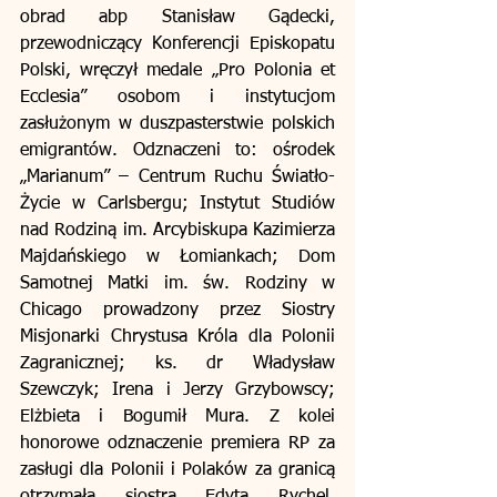
obrad abp Stanisław Gądecki, 
przewodniczący Konferencji Episkopatu 
Polski, wręczył medale „Pro Polonia et 
Ecclesia” osobom i instytucjom 
zasłużonym w duszpasterstwie polskich 
emigrantów. Odznaczeni to: ośrodek 
„Marianum” – Centrum Ruchu Światło-
Życie w Carlsbergu; Instytut Studiów 
nad Rodziną im. Arcybiskupa Kazimierza 
Majdańskiego w Łomiankach; Dom 
Samotnej Matki im. św. Rodziny w 
Chicago prowadzony przez Siostry 
Misjonarki Chrystusa Króla dla Polonii 
Zagranicznej; ks. dr Władysław 
Szewczyk; Irena i Jerzy Grzybowscy; 
Elżbieta i Bogumił Mura. Z kolei 
honorowe odznaczenie premiera RP za 
zasługi dla Polonii i Polaków za granicą 