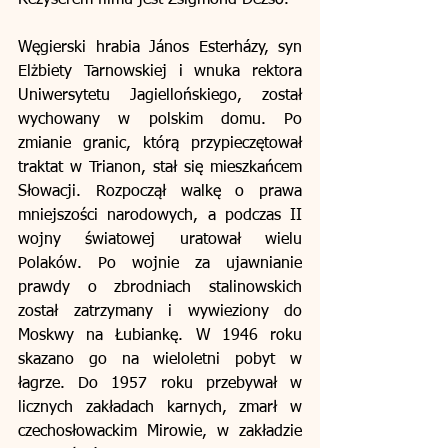
Reżyserem filmu jest Zsigmond Dezső.
Węgierski hrabia János Esterházy, syn 
Elżbiety Tarnowskiej i wnuka rektora 
Uniwersytetu Jagiellońskiego, został 
wychowany w polskim domu. Po 
zmianie granic, którą przypieczętował 
traktat w Trianon, stał się mieszkańcem 
Słowacji. Rozpoczął walkę o prawa 
mniejszości narodowych, a podczas II 
wojny światowej uratował wielu 
Polaków. Po wojnie za ujawnianie 
prawdy o zbrodniach stalinowskich 
został zatrzymany i wywieziony do 
Moskwy na Łubiankę. W 1946 roku 
skazano go na wieloletni pobyt w 
łagrze. Do 1957 roku przebywał w 
licznych zakładach karnych, zmarł w 
czechosłowackim Mirowie, w zakładzie 