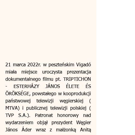
21 marca 2022r. w peszteńskim Vigadó 
miała miejsce uroczysta prezentacja 
dokumentalnego filmu pt. TRIPTICHON 
- ESTERHÁZY JÁNOS ÉLETE ÉS 
ÖRÖKSÉGE, powstałego w kooprodukcji 
państwowej telewizji węgierskiej ( 
MTVA) i publicznej telewizji polskiej ( 
TVP S.A.). Patronat honorowy nad 
wydarzeniem objął prezydent Węgier 
János Áder wraz z małżonką Anitą 