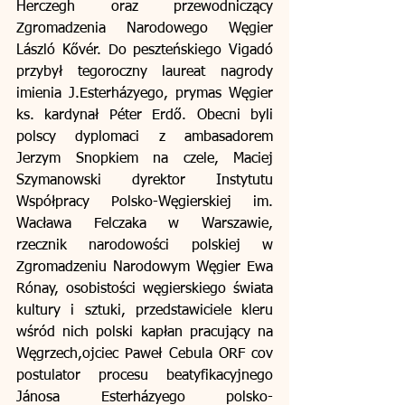
Herczegh oraz przewodniczący 
Zgromadzenia Narodowego Węgier 
László Kővér. Do peszteńskiego Vigadó 
przybył tegoroczny laureat nagrody 
imienia J.Esterházyego, prymas Węgier 
ks. kardynał Péter Erdő. Obecni byli 
polscy dyplomaci z ambasadorem 
Jerzym Snopkiem na czele, Maciej 
Szymanowski dyrektor Instytutu 
Współpracy Polsko-Węgierskiej im. 
Wacława Felczaka w Warszawie, 
rzecznik narodowości polskiej w 
Zgromadzeniu Narodowym Węgier Ewa 
Rónay, osobistości węgierskiego świata 
kultury i sztuki, przedstawiciele kleru 
wśród nich polski kapłan pracujący na 
Węgrzech,ojciec Paweł Cebula ORF cov 
postulator procesu beatyfikacyjnego 
Jánosa Esterházyego polsko-