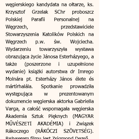
węgierskiego kandydata na ołtarze, ks. 
Krzysztof Grzelak SChr proboszcz 
Polskiej Parafii Personalnej na 
Węgrzech, przedstawiciele 
Stowarzyszenia Katolików Polskich na 
Węgrzech p.w. św. Wojciecha. 
Wydarzeniu towarzyszyła wystawa 
obrazująca życie Jánosa Esterházyego, a 
także (poszerzone i uzupełnione 
wydanie) książki autorstwa dr Imrego 
Molnára pt. Esterházy János élete és 
mártírhalála. Spotkanie prowadziła 
występująca w prezentowanym 
dokumencie węgierska aktorka Gabriella 
Varga, a całość wspomagała węgierska 
Akademia Sztuk Pięknych (MAGYAR 
MŰVÉSZETI AKADÉMIA) i Związek 
Rákoczego (RÁKÓCZI SZÖVETSÉG). 