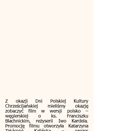
Z okazji Dni Polskiej Kultury 
Chrześcijańskiej mieliśmy okazję 
zobaczyć film w wersji polsko – 
węgierskiej o ks. Franciszku 
Blachnickim, reżyserii Iwo Kardela. 
Promocję filmu otworzyła Katarzyna 