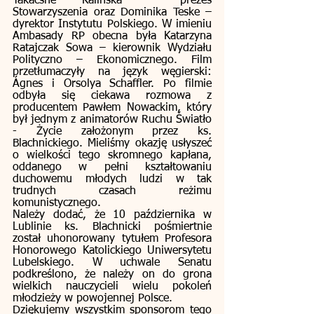
Takácsné Kalińska – prezes 
Stowarzyszenia oraz Dominika Teske – 
dyrektor Instytutu Polskiego. W imieniu 
Ambasady RP obecna była Katarzyna 
Ratajczak Sowa – kierownik Wydziału 
Polityczno – Ekonomicznego. Film 
przetłumaczyły na język węgierski: 
Ágnes i Orsolya Schaffler. Po filmie 
odbyła się ciekawa rozmowa z 
producentem Pawłem Nowackim, który 
był jednym z animatorów Ruchu Światło 
- Życie założonym przez ks. 
Blachnickiego. Mieliśmy okazję usłyszeć 
o wielkości tego skromnego kapłana, 
oddanego w pełni kształtowaniu 
duchowemu młodych ludzi w tak 
trudnych czasach reżimu 
komunistycznego.  
Należy dodać, że 10 października w 
Lublinie ks. Blachnicki pośmiertnie 
został uhonorowany tytułem Profesora 
Honorowego Katolickiego Uniwersytetu 
Lubelskiego. W uchwale Senatu 
podkreślono, że należy on do grona 
wielkich nauczycieli wielu pokoleń 
młodzieży w powojennej Polsce.
Dziękujemy wszystkim sponsorom tego 