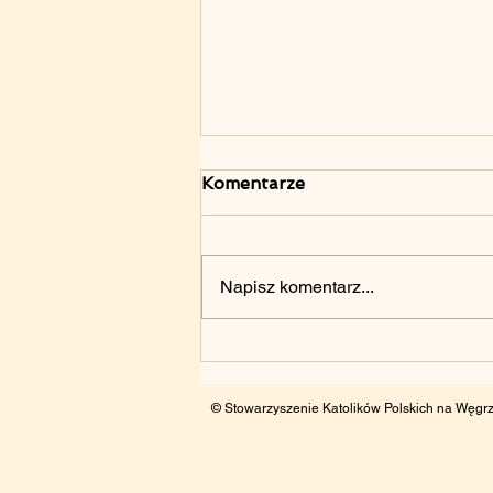
Komentarze
Napisz komentarz...
70. Rocznica
Poznańskiego Czerwca
’1956 – 28.06.2026
© Stowarzyszenie Katolików Polskich na Węgrz