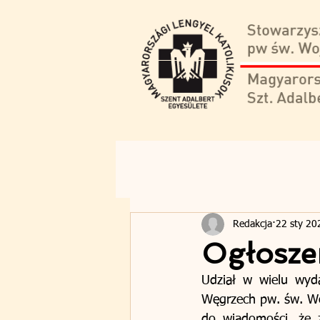
Redakcja
22 sty 20
Ogłosze
Udział w wielu wyda
Węgrzech pw. św. Woj
do wiadomości, że z