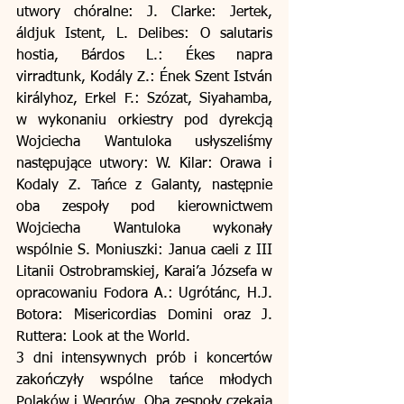
utwory chóralne: J. Clarke: Jertek, 
áldjuk Istent, L. Delibes: O salutaris 
hostia, Bárdos L.: Ékes napra 
virradtunk, Kodály Z.: Ének Szent István 
királyhoz, Erkel F.: Szózat, Siyahamba, 
w wykonaniu orkiestry pod dyrekcją 
Wojciecha Wantuloka usłyszeliśmy 
następujące utwory: W. Kilar: Orawa i 
Kodaly Z. Tańce z Galanty, następnie 
oba zespoły pod kierownictwem 
Wojciecha Wantuloka wykonały 
wspólnie S. Moniuszki: Janua caeli z III 
Litanii Ostrobramskiej, Karai’a Józsefa w 
opracowaniu Fodora A.: Ugrótánc, H.J. 
Botora: Misericordias Domini oraz J. 
Ruttera: Look at the World. 
3 dni intensywnych prób i koncertów 
zakończyły wspólne tańce młodych 
Polaków i Węgrów. Oba zespoły czekają 