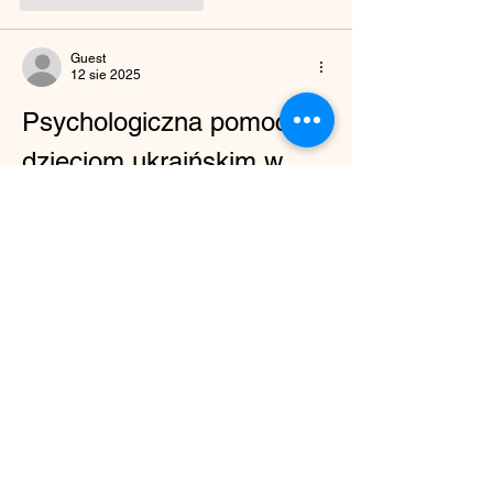
Guest
12 sie 2025
Psychologiczna pomoc 
dzieciom ukraińskim w 
Polsce i na Węgrzech
Bardzo wzruszający artykuł o gościnności 
Domu Polskiego w Budapeszcie. Jako ktoś, 
kto obserwuje sytuację dzieci ukraińskich w 
Europie Środkowej, chciałbym dodać kilka 
ważnych aspektów dotyczących tej trudnej 
rzeczywistości. Według danych UNICEF z 
2024 roku, ponad 3,5 miliona dzieci 
ukraińskich było zmuszonych do 
opuszczenia swojego kraju od początku 
wojny. W Polsce przebywa obecnie około 
950 tysięcy obywateli Ukrainy, z czego 
znaczną część stanowią dzieci.