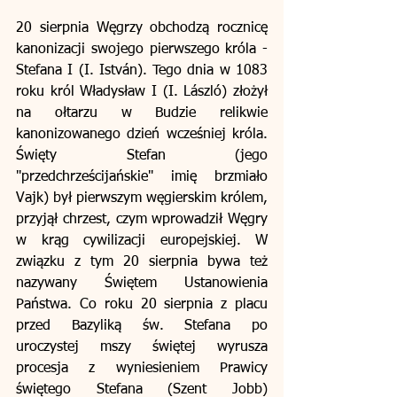
20 sierpnia Węgrzy obchodzą rocznicę 
kanonizacji swojego pierwszego króla - 
Stefana I (I. István). Tego dnia w 1083 
roku król Władysław I (I. László) złożył 
na ołtarzu w Budzie relikwie 
kanonizowanego dzień wcześniej króla. 
Święty Stefan (jego 
"przedchrześcijańskie" imię brzmiało 
Vajk) był pierwszym węgierskim królem, 
przyjął chrzest, czym wprowadził Węgry 
w krąg cywilizacji europejskiej. W 
związku z tym 20 sierpnia bywa też 
nazywany Świętem Ustanowienia 
Państwa. Co roku 20 sierpnia z placu 
przed Bazyliką św. Stefana po 
uroczystej mszy świętej wyrusza 
procesja z wyniesieniem Prawicy 
świętego Stefana (Szent Jobb) 