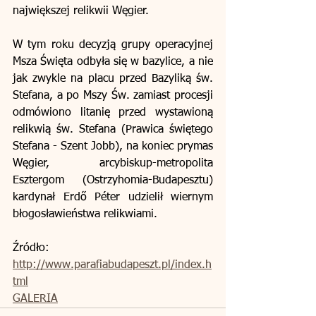
największej relikwii Węgier.
W tym roku decyzją grupy operacyjnej 
Msza Święta odbyła się w bazylice, a nie 
jak zwykle na placu przed Bazyliką św. 
Stefana, a po Mszy Św. zamiast procesji 
odmówiono litanię przed wystawioną 
relikwią św. Stefana (Prawica świętego 
Stefana - Szent Jobb), na koniec prymas 
Węgier, arcybiskup-metropolita 
Esztergom (Ostrzyhomia-Budapesztu) 
kardynał Erdő Péter udzielił wiernym 
błogosławieństwa relikwiami.
Źródło: 
http://www.parafiabudapeszt.pl/index.h
tml
GALERIA