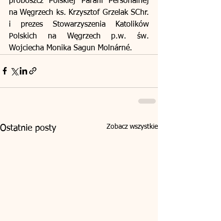
proboszcz Polskiej Parafii Personalnej 
na Węgrzech ks. Krzysztof Grzelak SChr. 
i prezes Stowarzyszenia Katolików 
Polskich na Węgrzech p.w. św. 
Wojciecha Monika Sagun Molnárné.
Zobacz wszystkie
Ostatnie posty