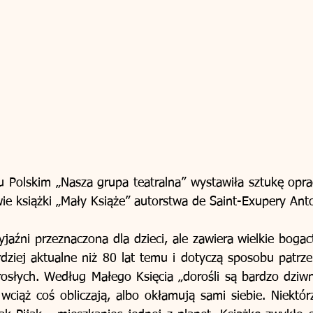
Polskim „Nasza grupa teatralna” wystawiła sztukę oprac
e książki „Mały Książe” autorstwa de Saint-Exupery Anto
yjaźni przeznaczona dla dzieci, ale zawiera wielkie bogact
rdziej aktualne niż 80 lat temu i dotyczą sposobu patrze
orosłych. Według Małego Księcia „dorośli są bardzo dziwni
 wciąż coś obliczają, albo okłamują sami siebie. Niektórz