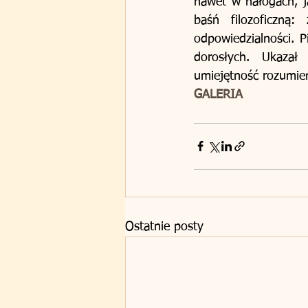
nawet w nałogach, ja
baśń filozoficzną: 
odpowiedzialności. P
dorosłych. Ukazał 
umiejętność rozumien
GALERIA
Ostatnie posty