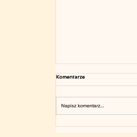
Komentarze
Napisz komentarz...
70. Rocznica
Poznańskiego Czerwca
’1956 – 28.06.2026