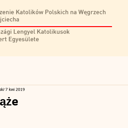
ski
7 kwi 2019
iąże