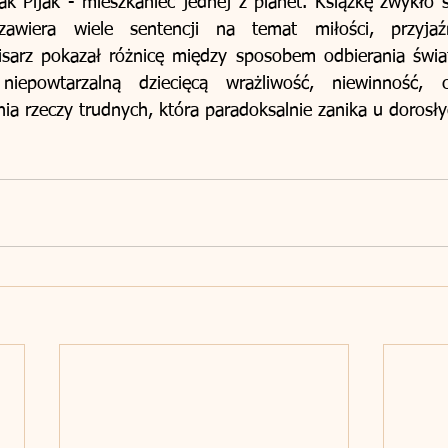
k Pijak - mieszkaniec jednej z planet. Książkę zwykło si
zawiera wiele sentencji na temat miłości, przyjaźni
isarz pokazał różnicę między sposobem odbierania świata
niepowtarzalną dziecięcą wrażliwość, niewinność, c
ia rzeczy trudnych, która paradoksalnie zanika u dorosły