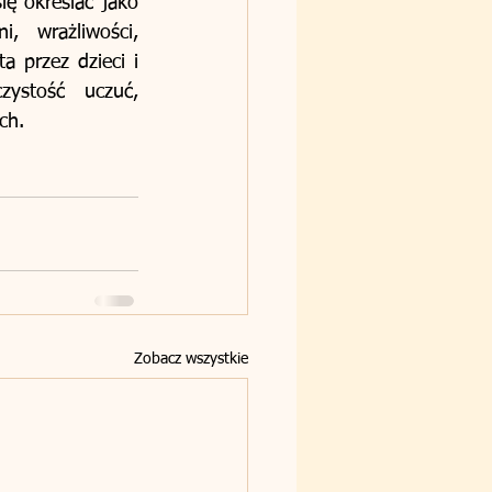
ę określać jako 
, wrażliwości, 
 przez dzieci i 
zystość uczuć, 
ch.
Zobacz wszystkie