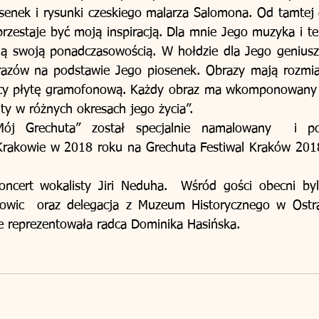
senek i rysunki czeskiego malarza Salomona. Od tamtej c
rzestaje być moją inspiracją. Dla mnie Jego muzyka i tek
ują swoją ponadczasowością. W hołdzie dla Jego geniusz
azów na podstawie Jego piosenek. Obrazy mają rozmiar 
cy płytę gramofonową. Każdy obraz ma wkomponowany k
ty w różnych okresach jego życia”.
ój Grechuta” został specjalnie namalowany  i po
rakowie w 2018 roku na Grechuta Festiwal Kraków 2018
oncert wokalisty Jiri Neduha.  Wśród gości obecni byli
towic  oraz delegacja z Muzeum Historycznego w Ostr
e reprezentowała radca Dominika Hasińska.