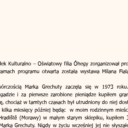
ek Kulturalno – Oświatowy filia Óhegy zorganizował pro
ramach programu otwarta została wystawa Milana Fial
wórczością Marka Grechuty zaczęła się w 1973 roku.
adzie i za pierwsze zarobione pieniądze kupiłem gra
, chociaż w tamtych czasach był utrudniony do niej dostę
o kilka miesięcy później będąc  w moim rodzinnym mieśc
radiště (Morawy) w małym starym sklepiku, kupiłem 3 
arka Grechuty. Nigdy w życiu wcześniej jej nie słyszałe