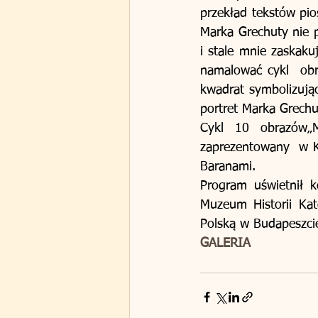
przekład tekstów pio
Marka Grechuty nie p
i stale mnie zaskak
namalować cykl  obr
kwadrat symbolizują
portret Marka Grechu
Cykl 10 obrazów„M
zaprezentowany  w K
Baranami.  
Program uświetnił k
Muzeum Historii Ka
Polską w Budapeszci
GALERIA