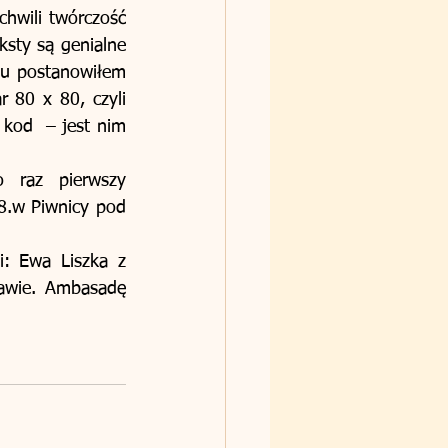
hwili twórczość 
sty są genialne 
u postanowiłem 
80 x 80, czyli 
od  – jest nim 
 raz pierwszy 
.w Piwnicy pod 
: Ewa Liszka z 
awie. Ambasadę 