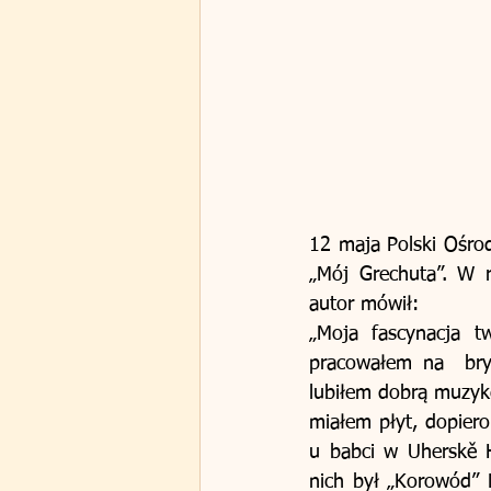
12 maja Polski Ośrod
„Mój Grechuta”. W 
autor mówił:
„Moja fascynacja t
pracowałem na  bryg
lubiłem dobrą muzykę
miałem płyt, dopier
u babci w Uherskě H
nich był „Korowód” M