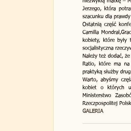
niezwykłą matkę – M
Jerzego, która potra
szacunku dla prawdy 
Ostatnią część konfe
Camilla Mondral,Grac
kobiety, które były
socjalistyczna rzeczy
Należy też dodać, że
Ratio, które ma na
praktyką służby drug
Warto, abyśmy częśc
kobiet o których us
Ministerstwo Zaso
Rzeczpospolitej Polsk
GALERIA