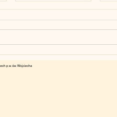
„Cichociemni” w Domu
Pikn
Polskim w Budapeszcie
prze
„Kop
ech p.w. św. Wojciecha