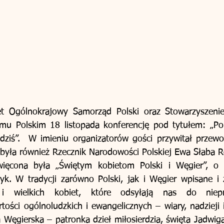
t Ogólnokrajowy Samorząd Polski oraz Stowarzyszenie
u Polskim 18 listopada konferencję pod tytułem: „Pols
dziś”.  W imieniu organizatorów gości przywitał przewo
 była również Rzecznik Narodowości Polskiej Ewa Słaba 
więcona była „Świętym kobietom Polski i Węgier”, o 
yk. W tradycji zarówno Polski, jak i Węgier wpisane i 
 i wielkich kobiet, które odsyłają nas do nieprz
ości ogólnoludzkich i ewangelicznych – wiary, nadzieji i 
ta Węgierska – patronka dzieł miłosierdzia, święta Jadwi