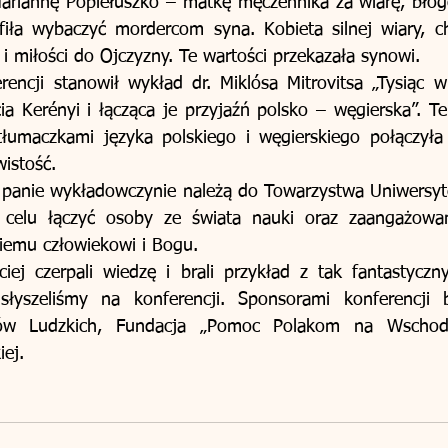
ariannę Popiełuszko – matkę męczennika za wiarę, błogo
fiła wybaczyć mordercom syna. Kobieta silnej wiary, cha
i miłości do Ojczyzny. Te wartości przekazała synowi.
rencji stanowił wykład dr. Miklósa Mitrovitsa „Tysiąc wi
ia Kerényi i łącząca je przyjaźń polsko – węgierska”. Te
 tłumaczkami języka polskiego i węgierskiego połączyła
wistość.
 panie wykładowczynie należą do Towarzystwa Uniwersyte
 celu łączyć osoby ze świata nauki oraz zaangażowan
iemu człowiekowi i Bogu.
iej czerpali wiedzę i brali przykład z tak fantastyczn
łyszeliśmy na konferencji. Sponsorami konferencji by
bów Ludzkich, Fundacja „Pomoc Polakom na Wschodz
iej.