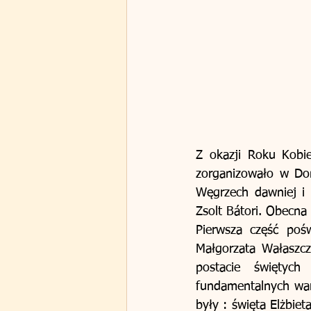
Z okazji Roku Kobie
zorganizowało w Dom
Węgrzech dawniej i 
Zsolt Bátori. Obecna
Pierwsza część poś
Małgorzata Wałaszcz
postacie świętych
fundamentalnych wart
były : święta Elżbie