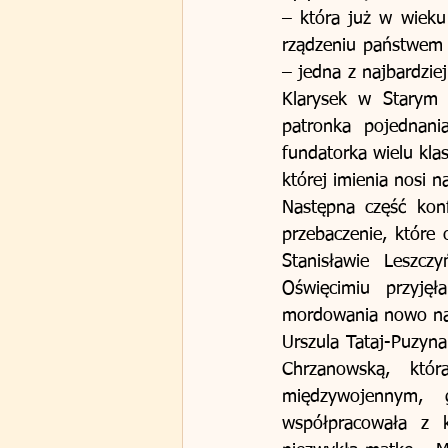
– która już w wieku
rządzeniu państwem i 
– jedna z najbardzie
Klarysek w Starym S
patronka pojednan
fundatorka wielu klas
której imienia nosi 
Następna część konf
przebaczenie, które
Stanisławie Leszcz
Oświęcimiu przyję
mordowania nowo naro
Urszula Tataj-Puzyn
Chrzanowską, któr
międzywojennym, g
współpracowała z k