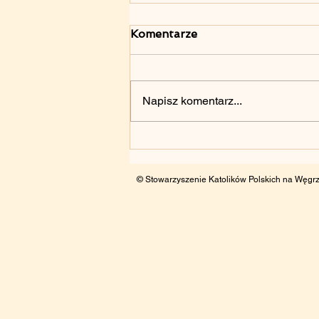
Komentarze
Napisz komentarz...
70. Rocznica
Poznańskiego Czerwca
’1956 – 28.06.2026
© Stowarzyszenie Katolików Polskich na Węgrz