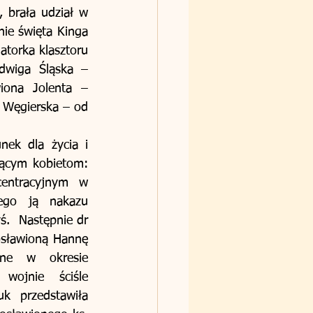
 brała udział w 
nie święta Kinga 
torka klasztoru 
dwiga Śląska – 
ona Jolenta – 
a Węgierska – od 
ek dla życia i 
jącym kobietom: 
entracyjnym w 
ego ją nakazu 
.  Następnie dr 
osławioną Hannę 
ne w okresie 
ojnie ściśle 
 przedstawiła 