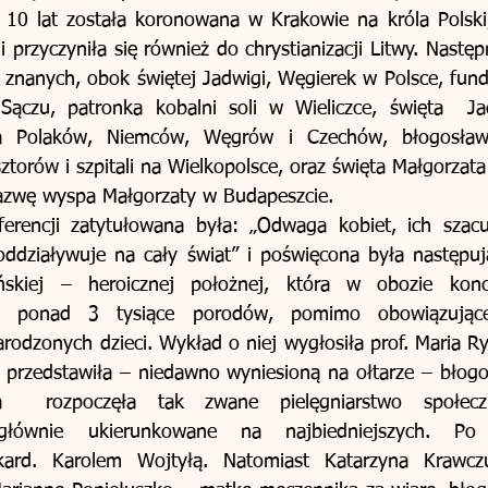
 10 lat została koronowana w Krakowie na króla Polski,
przyczyniła się również do chrystianizacji Litwy. Następ
j znanych, obok świętej Jadwigi, Węgierek w Polsce, funda
ączu, patronka kobalni soli w Wieliczce, święta  Ja
ia Polaków, Niemców, Węgrów i Czechów, błogosławi
ztorów i szpitali na Wielkopolsce, oraz święta Małgorzat
nazwę wyspa Małgorzaty w Budapeszcie.
erencji zatytułowana była: „Odwaga kobiet, ich szacun
 oddziaływuje na cały świat” i poświęcona była następu
yńskiej – heroicznej położnej, która w obozie konc
ła ponad 3 tysiące porodów, pomimo obowiązując
dzonych dzieci. Wykład o niej wygłosiła prof. Maria Ryś
a przedstawiła – niedawno wyniesioną na ołtarze – błog
a  rozpoczęła tak zwane pielęgniarstwo społecz
łównie ukierunkowane na najbiedniejszych. Po w
ard. Karolem Wojtyłą. Natomiast Katarzyna Krawczuk