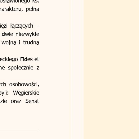
sławionego ks. 
rakteru, pełna  
ęzi łączących – 
 dwie niezwykłe 
 wojna i trudna 
ckiego Fides et 
e społecznie z 
ych osobowości, 
li: Węgierskie 
ie oraz Senat 