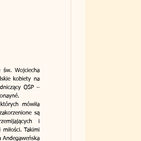
 św. Wojciecha 
kie kobiety na 
dniczący OSP – 
Ronayné.
których mówiła 
zakorzenione są 
emijających i 
miłości. Takimi 
ga Andegaweńska 