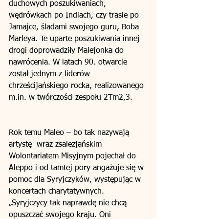
duchowych poszukiwaniach, 
wędrówkach po Indiach, czy trasie po 
Jamajce, śladami swojego guru, Boba 
Marleya. Te uparte poszukiwania innej 
drogi doprowadziły Malejonka do 
nawrócenia. W latach 90. otwarcie 
został jednym z liderów 
chrześcijańskiego rocka, realizowanego 
m.in. w twórczości zespołu 2Tm2,3.      
Rok temu Maleo – bo tak nazywają 
artystę  wraz zsalezjańskim 
Wolontariatem Misyjnym pojechał do 
Aleppo i od tamtej pory angażuje się w 
pomoc dla Syryjczyków, występując w 
koncertach charytatywnych.  
„Syryjczycy tak naprawdę nie chcą 
opuszczać swojego kraju. Oni 