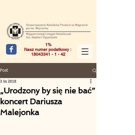
1%
Nasz numer podatkowy :
18043341 - 1 - 42
Post
3 lis 2018
„Urodzony by się nie bać”
koncert Dariusza
Malejonka