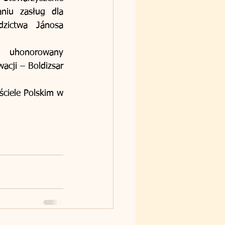
iu zasług dla 
zictwa Jánosa 
  uhonorowany 
cji – Boldizsar 
ciele Polskim w 