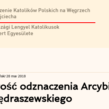
ński
28 mar 2018
tość odznaczenia Arcyb
ędraszewskiego