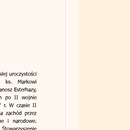
ej uroczystości 
 ks. Markowi 
nosz Esterhazy, 
h po II wojnie 
r. W czasie II 
a zachód przez 
e i narodowe. 
Stowarzyszenie 