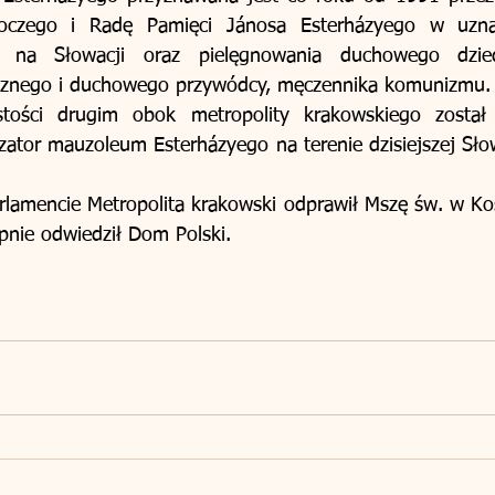
koczego i Radę Pamięci Jánosa Esterházyego w uznan
 na Słowacji oraz pielęgnowania duchowego dzied
ycznego i duchowego przywódcy, męczennika komunizmu.
stości drugim obok metropolity krakowskiego został
zator mauzoleum Esterházyego na terenie dzisiejszej Słowa
rlamencie Metropolita krakowski odprawił Mszę św. w Koś
pnie odwiedził Dom Polski.