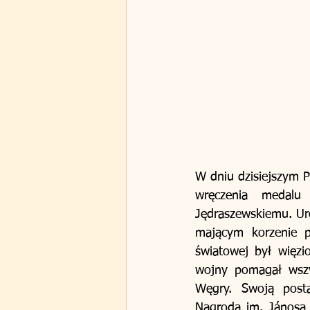
W dniu dzisiejszym P
wręczenia medalu 
Jędraszewskiemu. Uro
mającym korzenie p
światowej był więzi
wojny pomagał wszy
Węgry. Swoją posta
Nagroda im. Jánosa 