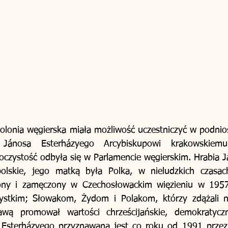
olonia węgierska miała możliwość uczestniczyć w podniosł
Jánosa Esterházyego Arcybiskupowi krakowskiemu
czystość odbyła się w Parlamencie węgierskim. Hrabia Ja
olskie, jego matką była Polka, w nieludzkich czasac
ony i zamęczony w Czechosłowackim więzieniu w 1957 
stkim; Słowakom, Żydom i Polakom, którzy zdążali n
wą promował wartości chrześcijańskie, demokratyczn
Esterházyego przyznawana jest co roku od 1991 przez 