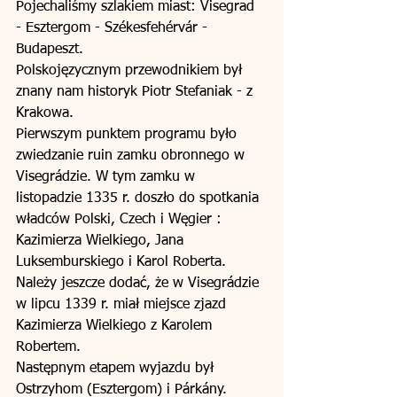
Pojechaliśmy szlakiem miast: Visegrad 
- Esztergom - Székesfehérvár - 
Budapeszt. 
Polskojęzycznym przewodnikiem był 
znany nam historyk Piotr Stefaniak - z 
Krakowa. 
Pierwszym punktem programu było 
zwiedzanie ruin zamku obronnego w 
Visegrádzie. W tym zamku w 
listopadzie 1335 r. doszło do spotkania 
władców Polski, Czech i Węgier : 
Kazimierza Wielkiego, Jana 
Luksemburskiego i Karol Roberta. 
Należy jeszcze dodać, że w Visegrádzie 
w lipcu 1339 r. miał miejsce zjazd 
Kazimierza Wielkiego z Karolem 
Robertem. 
Następnym etapem wyjazdu był 
Ostrzyhom (Esztergom) i Párkány. 