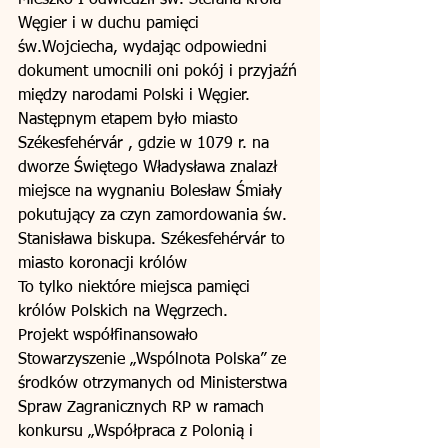
Mieszko I odwiedził św. Stefana króla 
Węgier i w duchu pamięci 
św.Wojciecha, wydając odpowiedni 
dokument umocnili oni pokój i przyjaźń 
między narodami Polski i Węgier. 
Następnym etapem było miasto 
Székesfehérvár , gdzie w 1079 r. na 
dworze Świętego Władysława znalazł 
miejsce na wygnaniu Bolesław Śmiały 
pokutujący za czyn zamordowania św. 
Stanisława biskupa. Székesfehérvár to 
miasto koronacji królów 
To tylko niektóre miejsca pamięci 
królów Polskich na Węgrzech. 
Projekt współfinansowało 
Stowarzyszenie „Wspólnota Polska” ze 
środków otrzymanych od Ministerstwa 
Spraw Zagranicznych RP w ramach 
konkursu „Współpraca z Polonią i 