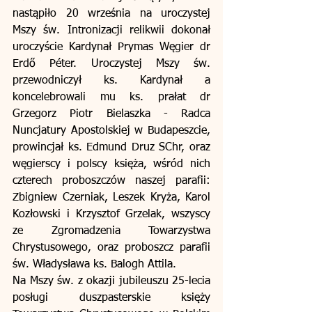
nastąpiło 20 września na uroczystej 
Mszy św. Intronizacji relikwii dokonał 
uroczyście Kardynał Prymas Węgier dr 
Erdő Péter. Uroczystej Mszy św. 
przewodniczył ks. Kardynał a 
koncelebrowali mu ks. prałat dr 
Grzegorz Piotr Bielaszka - Radca 
Nuncjatury Apostolskiej w Budapeszcie, 
prowincjał ks. Edmund Druz SChr, oraz 
węgierscy i polscy księża, wśród nich 
czterech proboszczów naszej parafii: 
Zbigniew Czerniak, Leszek Kryża, Karol 
Kozłowski i Krzysztof Grzelak, wszyscy 
ze Zgromadzenia Towarzystwa 
Chrystusowego, oraz proboszcz parafii 
św. Władysława ks. Balogh Attila. 
Na Mszy św. z okazji jubileuszu 25-lecia 
posługi duszpasterskie księży 