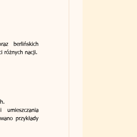
z berlińskich  
doświadczeń dotyczących integracji różnych kultur oraz zachowania tożsamości różnych nacji. 
h. 
 umieszczania 
wano przykłady 