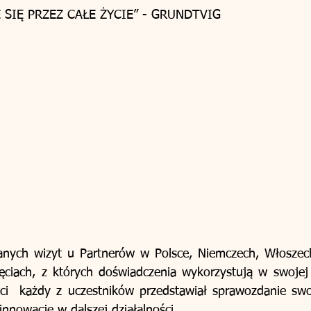
SIĘ PRZEZ CAŁE ŻYCIE” - GRUNDTVIG 
anych wizyt u Partnerów w Polsce, Niemczech, Włoszech i 
ęciach, z których doświadczenia wykorzystują w swojej d
i  każdy z uczestników przedstawiał sprawozdanie swoje
nnowacje w dalszej działalności.  