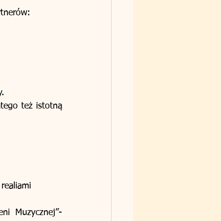
rtnerów: 
. 
ego też istotną 
realiami  
ni Muzycznej”- 