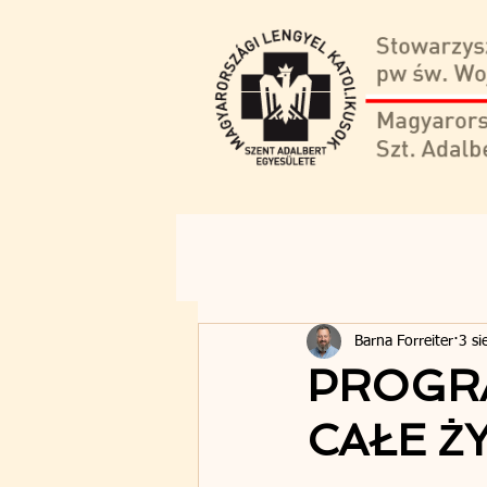
Barna Forreiter
3 si
PROGRA
CAŁE Ż