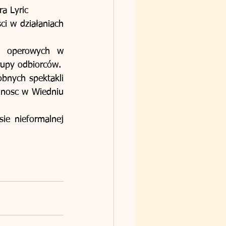
a Lyric 
i w działaniach 
i operowych w 
międzynarodowej obsadzie, tak aby dotrzeć z przekazem do jak najszerszej grupy odbiorców. 
bnych spektakli 
lnosc w Wiedniu 
e nieformalnej 