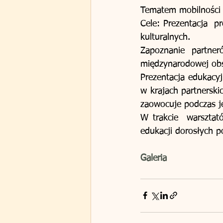
Tematem mobilności w
Cele: Prezentacja  p
kulturalnych. 
Zapoznanie partner
Prezentacja edukacyj
w krajach partnerski
zaowocuje podczas j
W trakcie  warsztat
edukacji dorosłych pop
Galeria