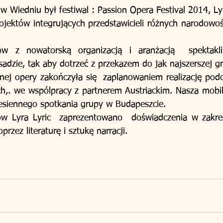
 Wiedniu był festiwal : Passion Opera Festival 2014, Lyr
rojektów integrujących przedstawicieli różnych narodowośc
ów z nowatorską organizacją i aranżacją  spektakl
nej opery zakończyła się  zaplanowaniem realizację podo
ch,. we wspólpracy z partnerem Austriackim. Nasza mobi
esiennego spotkania grupy w Budapeszcie. 
ów Lyra Lyric  zaprezentowano  doświadczenia w zakresi
rzez literaturę i sztukę narracji. 