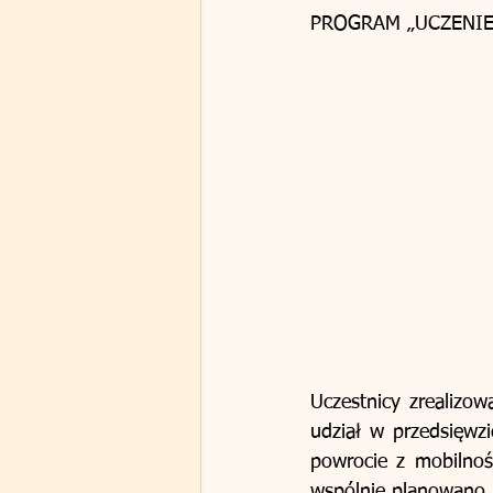
PROGRAM „UCZENIE 
Uczestnicy zrealizow
udział w przedsięwzi
powrocie z mobilnośc
wspólnie planowano i