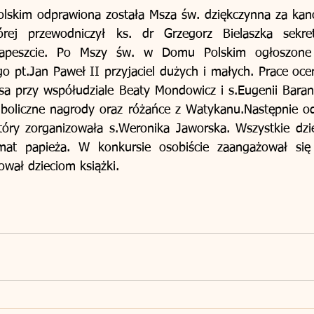
olskim odprawiona została Msza św. dziękczynna za kano
rej przewodniczył ks. dr Grzegorz Bielaszka sekret
dapeszcie. Po Mszy św. w Domu Polskim ogłoszone z
o pt.Jan Paweł II przyjaciel dużych i małych. Prace ocen
sa przy współudziale Beaty Mondowicz i s.Eugenii Baran
mboliczne nagrody oraz różańce z Watykanu.Następnie od
tóry zorganizowała s.Weronika Jaworska. Wszystkie dzie
at papieża. W konkursie osobiście zaangażował się 
rował dzieciom książki. 