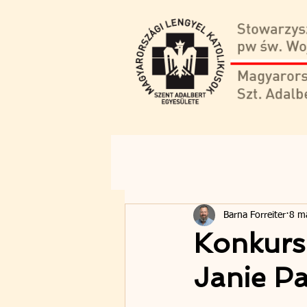
Barna Forreiter
8 m
Konkurs 
Janie Pa