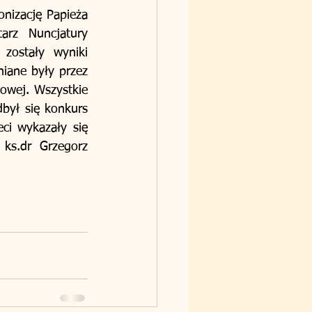
nizację Papieża 
arz Nuncjatury 
ostały wyniki 
iane były przez 
owej. Wszystkie 
był się konkurs 
ci wykazały się 
ks.dr Grzegorz 