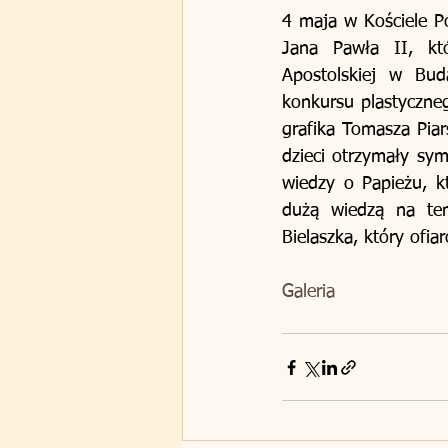
4 maja w Kościele P
Jana Pawła II, któ
Apostolskiej w Bu
konkursu plastyczneg
grafika Tomasza Piar
dzieci otrzymały sy
wiedzy o Papieżu, k
dużą wiedzą na tem
Bielaszka, który ofia
Galeria