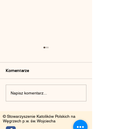
Komentarze
„Cichociemni” w Domu
Piknik Rodzinny
Napisz komentarz...
Polskim w Budapeszcie
przedstawienie
„Kopciuszek”
© Stowarzyszenie Katolików Polskich na
Węgrzech p.w. św. Wojciecha